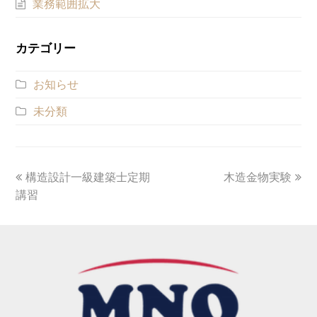
業務範囲拡大
カテゴリー
お知らせ
未分類
previous
構造設計一級建築士定期
木造金物実験
next
講習
post:
post: